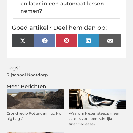
en later in een automaat lessen
nemen?
Goed artikel? Deel hem dan op:
X
Facebook
Pinterest
LinkedIn
Email
(Twitter)
Tags:
Rijschool Nootdorp
Meer Berichten
Grond regio Rotterdam: bulk of
Waarom kiezen steeds meer
big bags?
zzp'ers voor een zakelijke
financial lease?