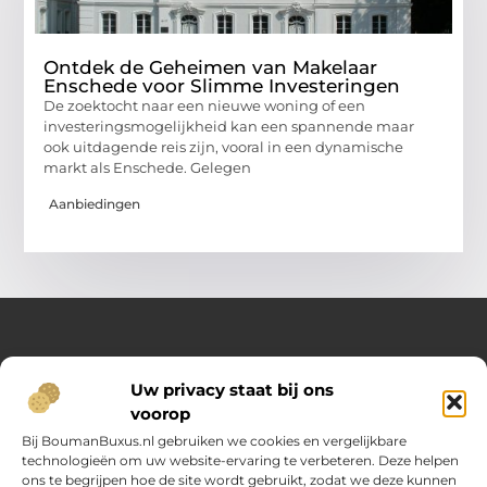
Ontdek de Geheimen van Makelaar
Enschede voor Slimme Investeringen
De zoektocht naar een nieuwe woning of een
investeringsmogelijkheid kan een spannende maar
ook uitdagende reis zijn, vooral in een dynamische
markt als Enschede. Gelegen
Aanbiedingen
Over Opelweb
Uw privacy staat bij ons
Jouw startpunt voor handige tips en inspirerende artikelen
voorop
Op Opelweb.nl vind je een gevarieerd aanbod aan blogs en
content die je helpen meer uit je dag te halen – van nuttige
Bij BoumanBuxus.nl gebruiken we cookies en vergelijkbare
adviezen tot verrassende inzichten voor in het dagelijks leven.
technologieën om uw website-ervaring te verbeteren. Deze helpen
ons te begrijpen hoe de site wordt gebruikt, zodat we deze kunnen