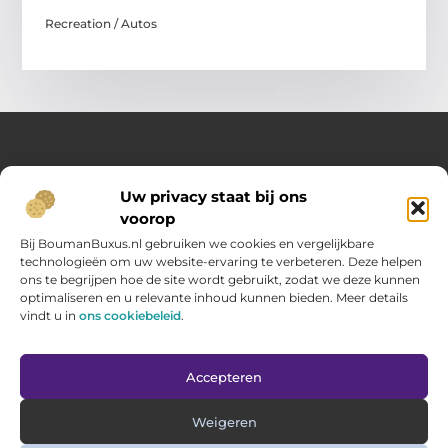
Recreation / Autos
Over Opelweb
Uw privacy staat bij ons
Jouw startpunt voor handige tips en inspirerende artikelen
voorop
Op Opelweb.nl vind je een gevarieerd aanbod aan blogs en
content die je helpen meer uit je dag te halen – van nuttige
Bij BoumanBuxus.nl gebruiken we cookies en vergelijkbare
adviezen tot verrassende inzichten voor in het dagelijks leven.
technologieën om uw website-ervaring te verbeteren. Deze helpen
ons te begrijpen hoe de site wordt gebruikt, zodat we deze kunnen
optimaliseren en u relevante inhoud kunnen bieden. Meer details
Main Links
vindt u in
ons cookiebeleid
.
Goede backlinks kopen: zo verbeter jij jouw website rankings
Geld verdienen via internet: hoe jij online inkomsten opbouwt
Bericht categorie
Accepteren
Weigeren