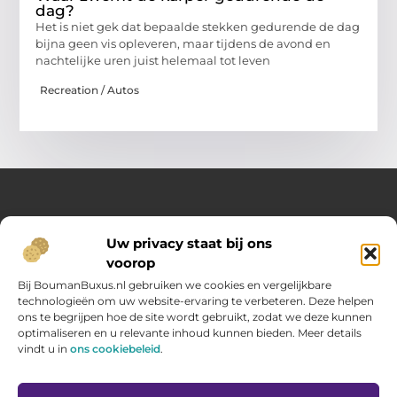
dag?
Het is niet gek dat bepaalde stekken gedurende de dag
bijna geen vis opleveren, maar tijdens de avond en
nachtelijke uren juist helemaal tot leven
Recreation / Autos
Over Opelweb
Uw privacy staat bij ons
Jouw startpunt voor handige tips en inspirerende artikelen
voorop
Op Opelweb.nl vind je een gevarieerd aanbod aan blogs en
content die je helpen meer uit je dag te halen – van nuttige
Bij BoumanBuxus.nl gebruiken we cookies en vergelijkbare
adviezen tot verrassende inzichten voor in het dagelijks leven.
technologieën om uw website-ervaring te verbeteren. Deze helpen
ons te begrijpen hoe de site wordt gebruikt, zodat we deze kunnen
optimaliseren en u relevante inhoud kunnen bieden. Meer details
Main Links
vindt u in
ons cookiebeleid
.
Goede backlinks kopen: zo verbeter jij jouw website rankings
Geld verdienen via internet: hoe jij online inkomsten opbouwt
Bericht categorie