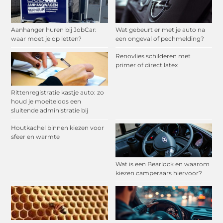
Aanhanger huren bij JobCar:
Wat gebeurt er met je auto na
waar moet je op letten?
een ongeval of pechmelding?
Renovlies schilderen met
primer of direct latex
Rittenregistratie kastje auto: zo
houd je moeiteloos een
sluitende administratie bij
Houtkachel binnen kiezen voor
sfeer en warmte
Wat is een Bearlock en waarom
kiezen camperaars hiervoor?