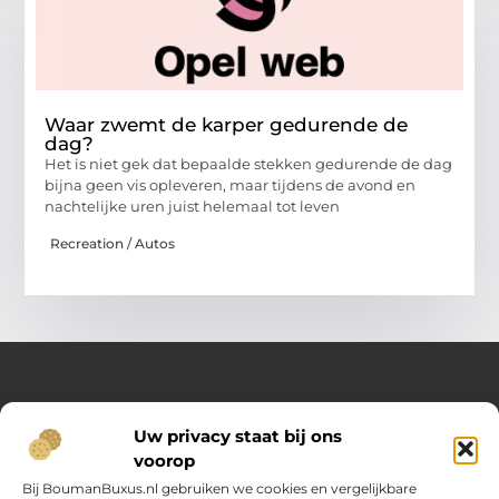
Waar zwemt de karper gedurende de
dag?
Het is niet gek dat bepaalde stekken gedurende de dag
bijna geen vis opleveren, maar tijdens de avond en
nachtelijke uren juist helemaal tot leven
Recreation / Autos
Over Opelweb
Uw privacy staat bij ons
Jouw startpunt voor handige tips en inspirerende artikelen
voorop
Op Opelweb.nl vind je een gevarieerd aanbod aan blogs en
content die je helpen meer uit je dag te halen – van nuttige
Bij BoumanBuxus.nl gebruiken we cookies en vergelijkbare