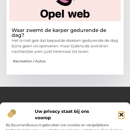
Waar zwemt de karper gedurende de
dag?
Het is niet gek dat bepaalde stekken gedurende de dag
bijna geen vis opleveren, maar tijdens de avond en
nachtelijke uren juist helemaal tot leven
Recreation / Autos
Over Opelweb
Uw privacy staat bij ons
Jouw startpunt voor handige tips en inspirerende artikelen
voorop
Op Opelweb.nl vind je een gevarieerd aanbod aan blogs en
content die je helpen meer uit je dag te halen – van nuttige
Bij BoumanBuxus.nl gebruiken we cookies en vergelijkbare
adviezen tot verrassende inzichten voor in het dagelijks leven.