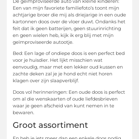
De geïmproviseerde auto van kleine kinderen:
Een van mijn favoriete familiefoto’s toont mijn
achtjarige broer die mij als driejarige in een oude
kartonnen doos over de vloer duwt. Ondanks het
feit dat ik geen batterijen, geen stuurinrichting
en geen wielen heb, kijk ik erg blij met mijn
geïmproviseerde autootje.
Bed: Een lage of ondiepe doos is een perfect bed
voor je huisdier. Het lijkt misschien wat
eenvoudig, maar met een lekker oud kussen en
zachte deken zal je je hond echt niet horen
klagen over zijn slaapverblijf.
Doos vol herinneringen: Een oude doos is perfect
om al die wenskaarten of oude liefdesbrieven
waar je geen afscheid van kunt nemen in te
bewaren.
Groot assortiment
En heb je iets meer dan een enkele doos nodig