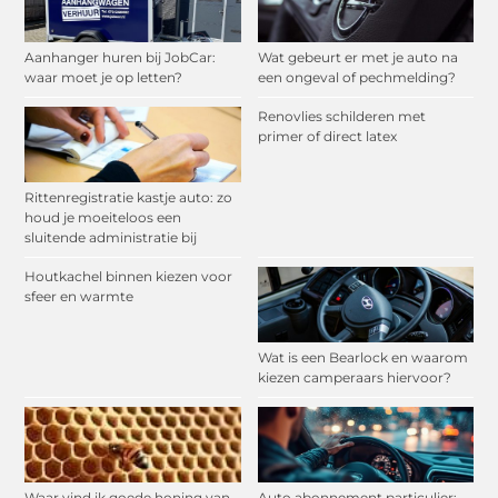
Aanhanger huren bij JobCar:
Wat gebeurt er met je auto na
waar moet je op letten?
een ongeval of pechmelding?
Renovlies schilderen met
primer of direct latex
Rittenregistratie kastje auto: zo
houd je moeiteloos een
sluitende administratie bij
Houtkachel binnen kiezen voor
sfeer en warmte
Wat is een Bearlock en waarom
kiezen camperaars hiervoor?
Waar vind ik goede honing van
Auto abonnement particulier: