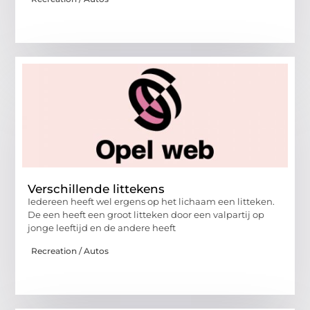
Verschillende littekens
Iedereen heeft wel ergens op het lichaam een litteken.
De een heeft een groot litteken door een valpartij op
jonge leeftijd en de andere heeft
Recreation / Autos