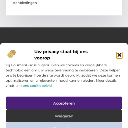
Aanbiedingen
Over Opelweb
Uw privacy staat bij ons
Jouw startpunt voor handige tips en inspirerende artikelen
voorop
Op Opelweb.nl vind je een gevarieerd aanbod aan blogs en
content die je helpen meer uit je dag te halen – van nuttige
Bij BoumanBuxus.nl gebruiken we cookies en vergelijkbare
adviezen tot verrassende inzichten voor in het dagelijks leven.
technologieën om uw website-ervaring te verbeteren. Deze helpen
ons te begrijpen hoe de site wordt gebruikt, zodat we deze kunnen
optimaliseren en u relevante inhoud kunnen bieden. Meer details
Main Links
vindt u in
ons cookiebeleid
.
Goede backlinks kopen: zo verbeter jij jouw website rankings
Geld verdienen via internet: hoe jij online inkomsten opbouwt
Bericht categorie
Accepteren
Weigeren