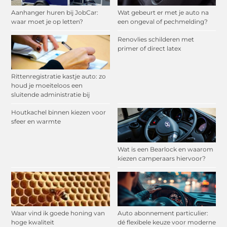
Aanhanger huren bij JobCar:
Wat gebeurt er met je auto na
waar moet je op letten?
een ongeval of pechmelding?
Renovlies schilderen met
primer of direct latex
Rittenregistratie kastje auto: zo
houd je moeiteloos een
sluitende administratie bij
Houtkachel binnen kiezen voor
sfeer en warmte
Wat is een Bearlock en waarom
kiezen camperaars hiervoor?
Waar vind ik goede honing van
Auto abonnement particulier:
hoge kwaliteit
dé flexibele keuze voor moderne