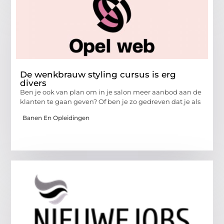
De wenkbrauw styling cursus is erg
divers
Ben je ook van plan om in je salon meer aanbod aan de
klanten te gaan geven? Of ben je zo gedreven dat je als
Banen En Opleidingen