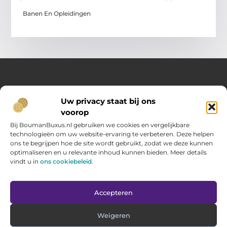
Banen En Opleidingen
Over Opelweb
Uw privacy staat bij ons
Jouw startpunt voor handige tips en inspirerende artikelen
voorop
Op Opelweb.nl vind je een gevarieerd aanbod aan blogs en
content die je helpen meer uit je dag te halen – van nuttige
Bij BoumanBuxus.nl gebruiken we cookies en vergelijkbare
adviezen tot verrassende inzichten voor in het dagelijks leven.
technologieën om uw website-ervaring te verbeteren. Deze helpen
ons te begrijpen hoe de site wordt gebruikt, zodat we deze kunnen
optimaliseren en u relevante inhoud kunnen bieden. Meer details
Main Links
vindt u in
ons cookiebeleid
.
Goede backlinks kopen: zo verbeter jij jouw website rankings
Geld verdienen via internet: hoe jij online inkomsten opbouwt
Bericht categorie
Accepteren
Weigeren