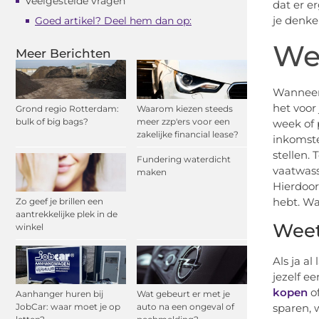
Veelgestelde vragen
dat er e
je denke
Goed artikel? Deel hem dan op:
Wel
Meer Berichten
Wanneer j
het voor 
Grond regio Rotterdam:
Waarom kiezen steeds
bulk of big bags?
meer zzp'ers voor een
week of 
zakelijke financial lease?
inkomste
stellen.
Fundering waterdicht
vaatwass
maken
Hierdoor
hebt. Wa
Zo geef je brillen een
aantrekkelijke plek in de
Weet
winkel
Als ja a
jezelf e
kopen
of
Aanhanger huren bij
Wat gebeurt er met je
JobCar: waar moet je op
auto na een ongeval of
sparen, 