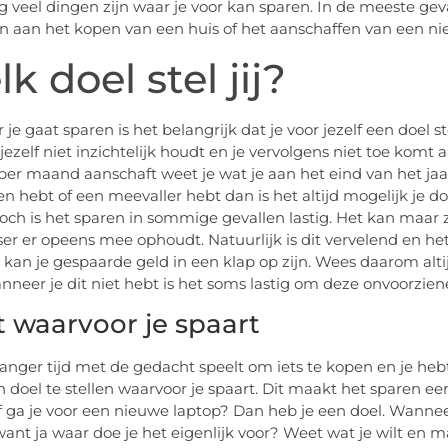
rg veel dingen zijn waar je voor kan sparen. In de meeste geva
n aan het kopen van een huis of het aanschaffen van een ni
k doel stel jij?
e gaat sparen is het belangrijk dat je voor jezelf een doel st
jezelf niet inzichtelijk houdt en je vervolgens niet toe komt 
per maand aanschaft weet je wat je aan het eind van het ja
n hebt of een meevaller hebt dan is het altijd mogelijk je d
 Toch is het sparen in sommige gevallen lastig. Het kan maa
er er opeens mee ophoudt. Natuurlijk is dit vervelend en he
 kan je gespaarde geld in een klap op zijn. Wees daarom alti
nneer je dit niet hebt is het soms lastig om deze onvoorzien
 waarvoor je spaart
l langer tijd met de gedacht speelt om iets te kopen en je hebt
en doel te stellen waarvoor je spaart. Dit maakt het sparen ee
 ga je voor een nieuwe laptop? Dan heb je een doel. Wanneer
want ja waar doe je het eigenlijk voor? Weet wat je wilt en m