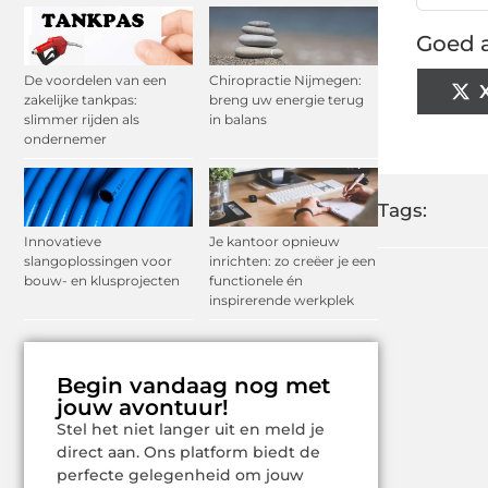
Goed a
De voordelen van een
Chiropractie Nijmegen:
zakelijke tankpas:
breng uw energie terug
slimmer rijden als
in balans
ondernemer
Tags:
Innovatieve
Je kantoor opnieuw
slangoplossingen voor
inrichten: zo creëer je een
bouw- en klusprojecten
functionele én
inspirerende werkplek
Begin vandaag nog met
jouw avontuur!
Stel het niet langer uit en meld je
direct aan. Ons platform biedt de
perfecte gelegenheid om jouw