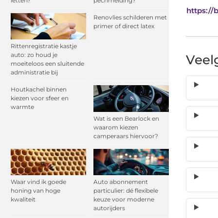
letten?
pechmelding?
https://
Renovlies schilderen met
primer of direct latex
Rittenregistratie kastje
auto: zo houd je
Veel
moeiteloos een sluitende
administratie bij
Houtkachel binnen
kiezen voor sfeer en
warmte
Wat is een Bearlock en
waarom kiezen
camperaars hiervoor?
Waar vind ik goede
Auto abonnement
honing van hoge
particulier: dé flexibele
kwaliteit
keuze voor moderne
autorijders