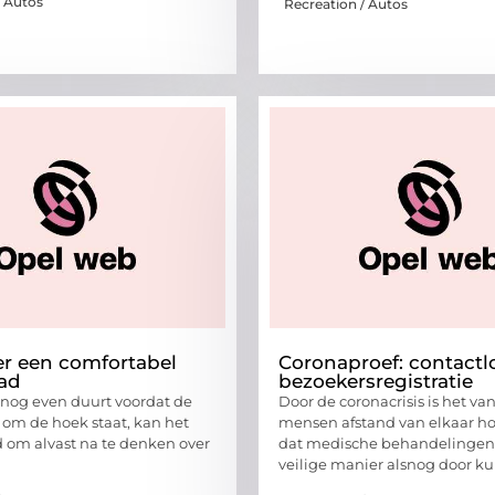
/ Autos
Recreation / Autos
er een comfortabel
Coronaproef: contactl
ad
bezoekersregistratie
nog even duurt voordat de
Door de coronacrisis is het va
om de hoek staat, kan het
mensen afstand van elkaar h
om alvast na te denken over
dat medische behandelingen
g
veilige manier alsnog door k