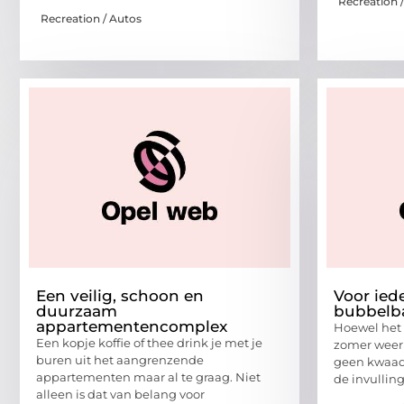
Recreation 
Recreation / Autos
Een veilig, schoon en
Voor ied
duurzaam
bubbelb
appartementencomplex
Hoewel het 
Een kopje koffie of thee drink je met je
zomer weer 
buren uit het aangrenzende
geen kwaad 
appartementen maar al te graag. Niet
de invullin
alleen is dat van belang voor