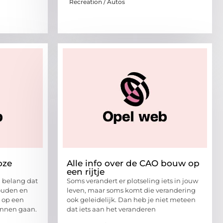
Recreation / Autos
oze
Alle info over de CAO bouw op
een rijtje
n belang dat
Soms verandert er plotseling iets in jouw
ouden en
leven, maar soms komt die verandering
 op een
ook geleidelijk. Dan heb je niet meteen
unnen gaan.
dat iets aan het veranderen