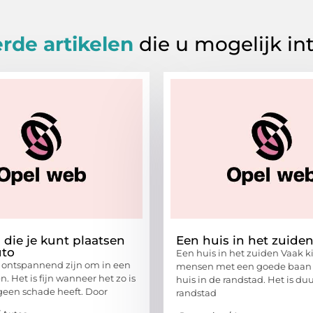
rde artikelen
die u mogelijk in
 die je kunt plaatsen
Een huis in het zuide
uto
Een huis in het zuiden Vaak k
 ontspannend zijn om in een
mensen met een goede baan 
en. Het is fijn wanneer het zo is
huis in de randstad. Het is du
 geen schade heeft. Door
randstad