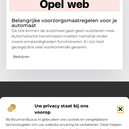
Belangrijke voorzorgsmaatregelen voor je
automaat
De olie binnen de automaat gaat geen autoleven mee.
Automatische transmissies moeten namelijk onder
zware omstandigheden functioneren. Er zijn kort
gezegd drie veel voorkomende gevaren
Bedrijven
Over Opelweb
Uw privacy staat bij ons
Jouw startpunt voor handige tips en inspirerende artikelen
voorop
Op Opelweb.nl vind je een gevarieerd aanbod aan blogs en
content die je helpen meer uit je dag te halen – van nuttige
Bij BoumanBuxus.nl gebruiken we cookies en vergelijkbare
adviezen tot verrassende inzichten voor in het dagelijks leven.
technologieën om uw website-ervaring te verbeteren. Deze helpen