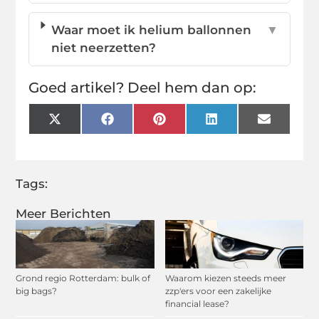
Waar moet ik helium ballonnen
▼
niet neerzetten?
Goed artikel? Deel hem dan op:
X
Facebook
Pinterest
LinkedIn
Email
(Twitter)
Tags:
Meer Berichten
Grond regio Rotterdam: bulk of
Waarom kiezen steeds meer
big bags?
zzp'ers voor een zakelijke
financial lease?