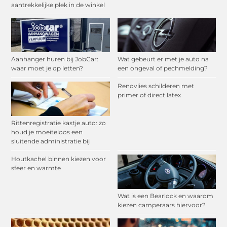
aantrekkelijke plek in de winkel
Aanhanger huren bij JobCar:
Wat gebeurt er met je auto na
waar moet je op letten?
een ongeval of pechmelding?
Renovlies schilderen met
primer of direct latex
Rittenregistratie kastje auto: zo
houd je moeiteloos een
sluitende administratie bij
Houtkachel binnen kiezen voor
sfeer en warmte
Wat is een Bearlock en waarom
kiezen camperaars hiervoor?