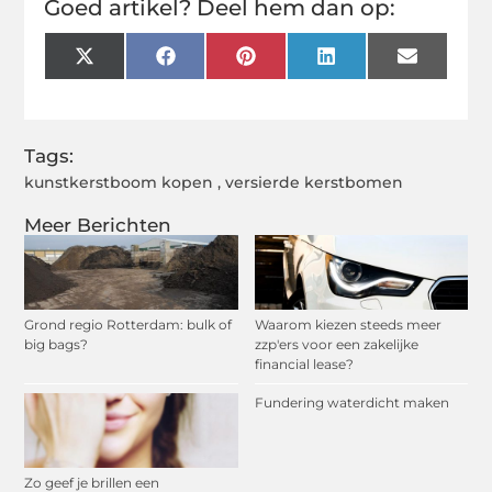
Goed artikel? Deel hem dan op:
X
Facebook
Pinterest
LinkedIn
Email
(Twitter)
Tags:
kunstkerstboom kopen
,
versierde kerstbomen
Meer Berichten
Grond regio Rotterdam: bulk of
Waarom kiezen steeds meer
big bags?
zzp'ers voor een zakelijke
financial lease?
Fundering waterdicht maken
Zo geef je brillen een