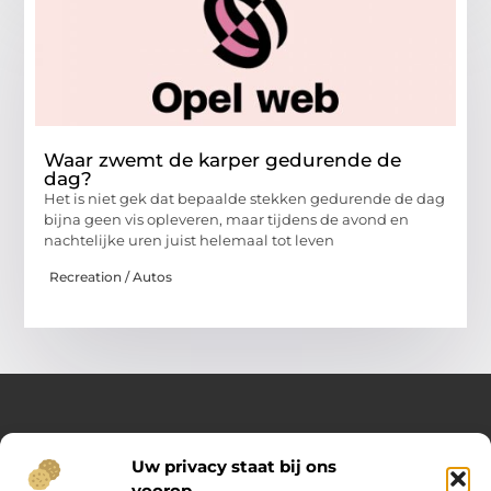
Waar zwemt de karper gedurende de
dag?
Het is niet gek dat bepaalde stekken gedurende de dag
bijna geen vis opleveren, maar tijdens de avond en
nachtelijke uren juist helemaal tot leven
Recreation / Autos
Over Opelweb
Uw privacy staat bij ons
Jouw startpunt voor handige tips en inspirerende artikelen
voorop