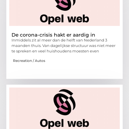
De corona-crisis hakt er aardig in
Inmiddels zit al meer dan de helft van Nederland 3
maanden thuis. Van dagelijkse structuur was niet meer
te spreken en veel huishoudens moesten even
Recreation / Autos