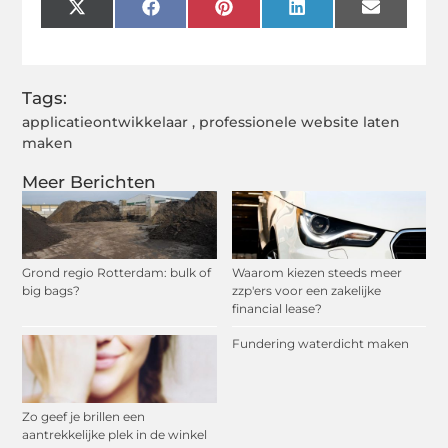
X
Facebook
Pinterest
LinkedIn
Email
(Twitter)
Tags:
applicatieontwikkelaar
,
professionele website laten
maken
Meer Berichten
Grond regio Rotterdam: bulk of
Waarom kiezen steeds meer
big bags?
zzp'ers voor een zakelijke
financial lease?
Fundering waterdicht maken
Zo geef je brillen een
aantrekkelijke plek in de winkel