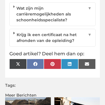
Wat zijn mijn
▼
carrièremogelijkheden als
schoonheidsspecialiste?
Krijg ik een certificaat na het
▼
afronden van de opleiding?
Goed artikel? Deel hem dan op:
X
Facebook
Pinterest
LinkedIn
Email
(Twitter)
Tags:
Meer Berichten