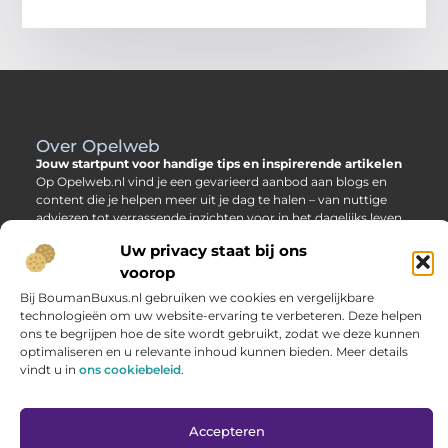
Over Opelweb
Jouw startpunt voor handige tips en inspirerende artikelen
Op Opelweb.nl vind je een gevarieerd aanbod aan blogs en
content die je helpen meer uit je dag te halen – van nuttige
adviezen tot verrassende inzichten voor in het dagelijks leven.
Uw privacy staat bij ons
Main Links
voorop
Goede backlinks kopen: zo verbeter jij jouw website rankings
Geld verdienen via internet: hoe jij online inkomsten opbouwt
Bij BoumanBuxus.nl gebruiken we cookies en vergelijkbare
Bericht categorie
technologieën om uw website-ervaring te verbeteren. Deze helpen
ons te begrijpen hoe de site wordt gebruikt, zodat we deze kunnen
optimaliseren en u relevante inhoud kunnen bieden. Meer details
vindt u in
ons cookiebeleid
.
Accepteren