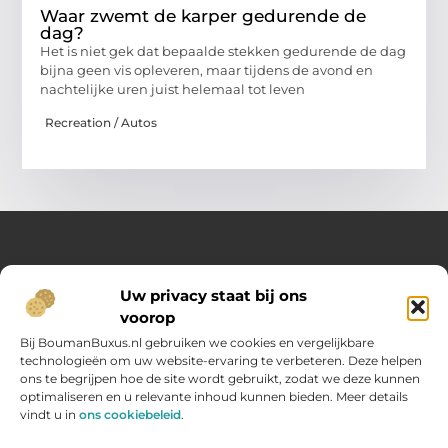
Waar zwemt de karper gedurende de
dag?
Het is niet gek dat bepaalde stekken gedurende de dag
bijna geen vis opleveren, maar tijdens de avond en
nachtelijke uren juist helemaal tot leven
Recreation / Autos
Over Opelweb
Uw privacy staat bij ons
Jouw startpunt voor handige tips en inspirerende artikelen
voorop
Op Opelweb.nl vind je een gevarieerd aanbod aan blogs en
content die je helpen meer uit je dag te halen – van nuttige
Bij BoumanBuxus.nl gebruiken we cookies en vergelijkbare
adviezen tot verrassende inzichten voor in het dagelijks leven.
technologieën om uw website-ervaring te verbeteren. Deze helpen
ons te begrijpen hoe de site wordt gebruikt, zodat we deze kunnen
optimaliseren en u relevante inhoud kunnen bieden. Meer details
Main Links
vindt u in
ons cookiebeleid
.
Goede backlinks kopen: zo verbeter jij jouw website rankings
Geld verdienen via internet: hoe jij online inkomsten opbouwt