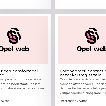
er een comfortabel
Coronaproef: contactl
ad
bezoekersregistratie
nog even duurt voordat de
Door de coronacrisis is het va
om de hoek staat, kan het
mensen afstand van elkaar h
om alvast na te denken over
dat medische behandelingen
g
veilige manier alsnog door k
/ Autos
Recreation / Autos