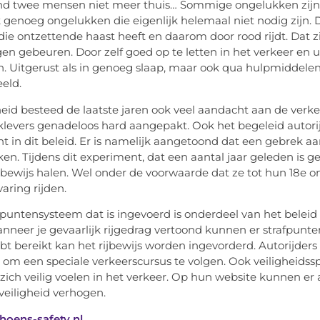
d twee mensen niet meer thuis… Sommige ongelukken zijn 
 genoeg ongelukken die eigenlijk helemaal niet nodig zijn. De
ie ontzettende haast heeft en daarom door rood rijdt. Dat z
en gebeuren. Door zelf goed op te letten in het verkeer en ui
n. Uitgerust als in genoeg slaap, maar ook qua hulpmiddelen
eeld.
eid besteed de laatste jaren ook veel aandacht aan de verke
evers genadeloos hard aangepakt. Ook het begeleid autorijden
t in dit beleid. Er is namelijk aangetoond dat een gebrek a
en. Tijdens dit experiment, dat een aantal jaar geleden is 
ijbewijs halen. Wel onder de voorwaarde dat ze tot hun 18e
rvaring rijden.
puntensysteem dat is ingevoerd is onderdeel van het beleid
Wanneer je gevaarlijk rijgedrag vertoond kunnen er strafpu
bt bereikt kan het rijbewijs worden ingevorderd. Autorijder
t om een speciale verkeerscursus te volgen. Ook veiligheidssp
ich veilig voelen in het verkeer. Op hun website kunnen er a
veiligheid verhogen.
choens-safety.nl