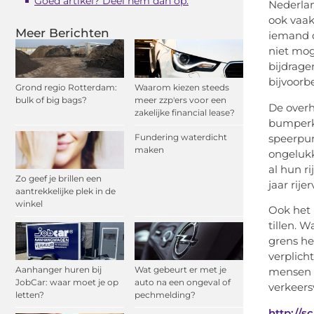
Goed artikel? Deel hem dan op:
Nederlan
ook vaak
Meer Berichten
iemand d
niet mog
bijdrage
bijvoorb
Grond regio Rotterdam:
Waarom kiezen steeds
bulk of big bags?
meer zzp'ers voor een
De overh
zakelijke financial lease?
bumperkl
Fundering waterdicht
speerpun
maken
ongelukk
al hun r
Zo geef je brillen een
jaar rije
aantrekkelijke plek in de
winkel
Ook het 
tillen. 
grens he
verplich
Aanhanger huren bij
Wat gebeurt er met je
mensen z
JobCar: waar moet je op
auto na een ongeval of
verkeers
letten?
pechmelding?
http://s