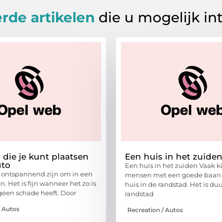
rde artikelen
die u mogelijk in
 die je kunt plaatsen
Een huis in het zuide
uto
Een huis in het zuiden Vaak k
 ontspannend zijn om in een
mensen met een goede baan 
en. Het is fijn wanneer het zo is
huis in de randstad. Het is du
 geen schade heeft. Door
randstad
/ Autos
Recreation / Autos