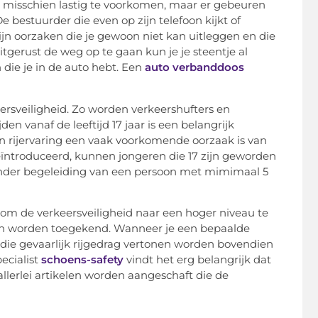
misschien lastig te voorkomen, maar er gebeuren
 bestuurder die even op zijn telefoon kijkt of
ijn oorzaken die je gewoon niet kan uitleggen en die
tgerust de weg op te gaan kun je je steentje al
 die je in de auto hebt. Een
auto verbanddoos
ersveiligheid. Zo worden verkeershufters en
 vanaf de leeftijd 17 jaar is een belangrijk
an rijervaring een vaak voorkomende oorzaak is van
geïntroduceerd, kunnen jongeren die 17 zijn geworden
 onder begeleiding van een persoon met mimimaal 5
 om de verkeersveiligheid naar een hoger niveau te
nten worden toegekend. Wanneer je een bepaalde
s die gevaarlijk rijgedrag vertonen worden bovendien
ecialist
schoens-safety
vindt het erg belangrijk dat
llerlei artikelen worden aangeschaft die de