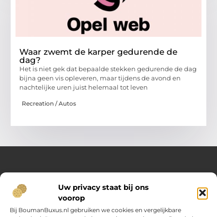
Waar zwemt de karper gedurende de
dag?
Het is niet gek dat bepaalde stekken gedurende de dag
bijna geen vis opleveren, maar tijdens de avond en
nachtelijke uren juist helemaal tot leven
Recreation / Autos
Over Opelweb
Uw privacy staat bij ons
Jouw startpunt voor handige tips en inspirerende artikelen
voorop
Op Opelweb.nl vind je een gevarieerd aanbod aan blogs en
content die je helpen meer uit je dag te halen – van nuttige
Bij BoumanBuxus.nl gebruiken we cookies en vergelijkbare