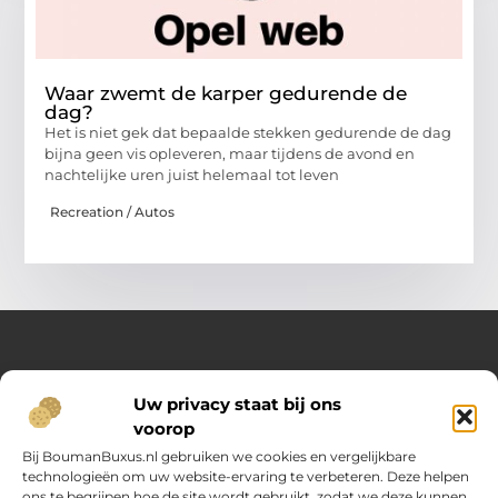
Waar zwemt de karper gedurende de
dag?
Het is niet gek dat bepaalde stekken gedurende de dag
bijna geen vis opleveren, maar tijdens de avond en
nachtelijke uren juist helemaal tot leven
Recreation / Autos
Over Opelweb
Uw privacy staat bij ons
Jouw startpunt voor handige tips en inspirerende artikelen
voorop
Op Opelweb.nl vind je een gevarieerd aanbod aan blogs en
content die je helpen meer uit je dag te halen – van nuttige
Bij BoumanBuxus.nl gebruiken we cookies en vergelijkbare
adviezen tot verrassende inzichten voor in het dagelijks leven.
technologieën om uw website-ervaring te verbeteren. Deze helpen
ons te begrijpen hoe de site wordt gebruikt, zodat we deze kunnen